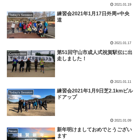
2021.01.19
練習会2021年1月17日外周+中央
Today's Session
道
2021.01.17
第51回守山市成人式祝賀駅伝に出
Competition
走しました！
2021.01.11
練習会2021年1月9日芝2.1kmビル
Today's Session
ドアップ
2021.01.09
新年明けましておめでとうござい
News
ます