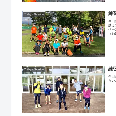
練習
Today's Session
今日
越え
ペー
（わ
練習
Today's Session
今日
らい