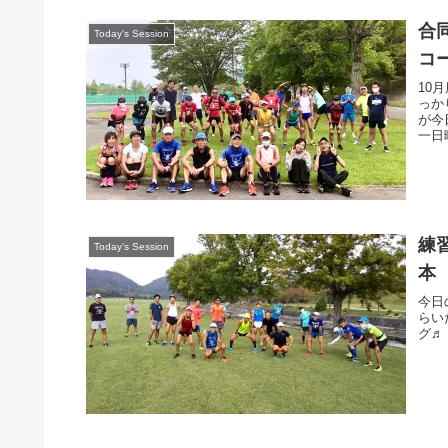
合
Today's Session
コ
10
っか
が今
一日
練習
Today's Session
本
今日
らい
グ♬