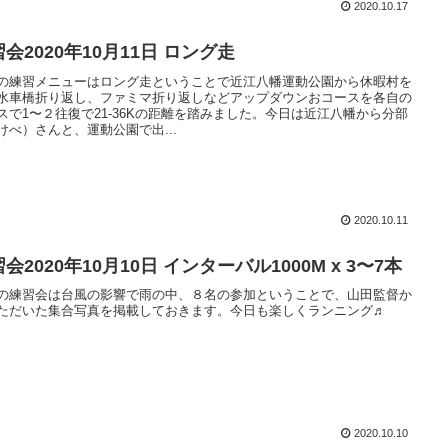
2020.10.17
会2020年10月11日 ロング走
の練習メニューはロング走ということで近江八幡運動公園から休暇村を
水車橋折り返し、ファミマ折り返しなどアップダウンおコースを各自の
スで1〜２往復で21-36Kの距離を踏みました。今日は近江八幡から分部
けべ）さんと、運動公園で出...
2020.10.11
会2020年10月10日 インターバル1000M x 3〜7本
の練習会は台風の影響で雨の中、８名の参加ということで、山田監督か
ただいた集合写真を掲載しておきます。今日も楽しくランニング♬
2020.10.10