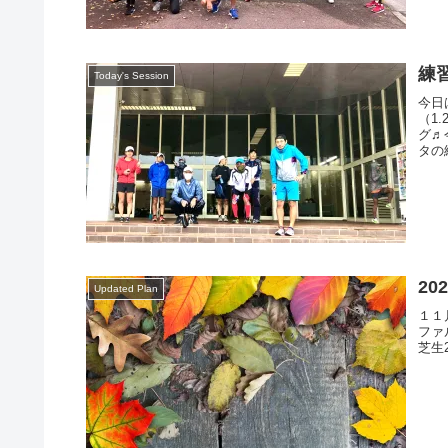
練習
Today's Session
今日
（1
グ♬
タの
20
Updated Plan
１１
ファル
芝生2