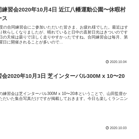
同練習会2020年10月4日 近江八幡運動公園〜休暇村
ース
月度の合同練習会にご参加いただいた皆さま、お疲れ様でした。最近はす
り秋らしくなりましたが、晴れていると日中の直射日光はきついのです
日の天候は曇りで涼しく走りやすかったですね。合同練習会は毎月、第
曜日に開催されることが多いので...
2020.10.04
会2020年10月3日 芝インターバル300M x 10〜20
の練習会は芝インターバル300M x 10〜20本ということで、山田監督か
ただいた集合写真だけですが掲載しておきます。今日も楽しくランニン
2020.10.03