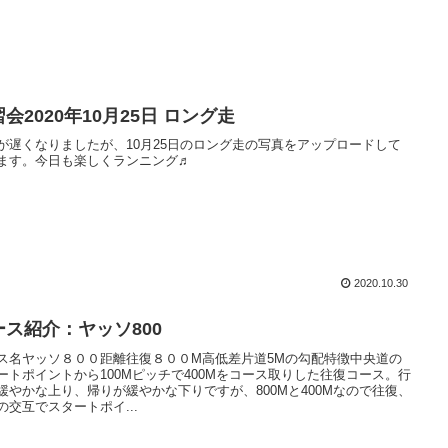
会2020年10月25日 ロング走
が遅くなりましたが、10月25日のロング走の写真をアップロードして
ます。今日も楽しくランニング♬
2020.10.30
ース紹介：ヤッソ800
ス名ヤッソ８００距離往復８００M高低差片道5Mの勾配特徴中央道の
ートポイントから100Mピッチで400Mをコース取りした往復コース。行
緩やかな上り、帰りが緩やかな下りですが、800Mと400Mなので往復、
の交互でスタートポイ...