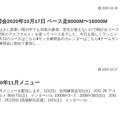
2020.10.18
会2020年10月17日 ペース走8000M〜16000M
は少し肌寒い雨の中でも10名の参加。芝生が使えないので時計台コース
.25Kのアスファルト）を使ってペース走でした。今日も楽しくランニン
今日のコースはこちら⬇️サンタ練習会のカレンダーはこちら⬇️チームサン
練習会に初めて参加し...
2020.10.17
20年11月メニュー
月メニューを配信します。1日(日) 合同練習会3日(火) JOG 2K アス
ト 90分7日(土) インターバル 1000M×3～7、200M×38日(日) JOG
．1K120分 (高校駅伝応援）14日(土) インターバル ...