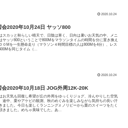
2020.10.24
会2020年10月24日 ヤッソ800
はスカッと秋らしい晴天で、日陰は寒く、日向は暑いお天気の中、メニ
はヤッソ800ということで800Mをマラソンタイムの時間を分に置き換え
００Mを一生懸命走り（マラソン４時間目標の人は800Mを4分）、レス
400Mを同じタイム（...
2020.10.24
会2020年10月18日 JOG外周12K-20K
はお天気も回復し希望が丘の外周をゆっくりジョグ、冷んやりした空気
、途中、栗やアケビの観測、秋のめぐみを楽しみながら気持ちの良い汗
きました。今日も楽しくランニング♬ノリピーから栗のスイーツをたく
頂きました。めちゃ美味でした。あ...