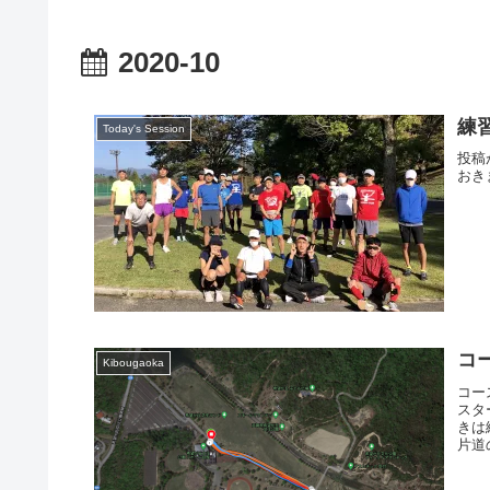
2020-10
練習
Today's Session
投稿
おき
コ
Kibougaoka
コー
スタ
きは
片道