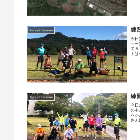
練習
Today's Session
今日
ュー
て８
トは
練習
Today's Session
今日
の中
をか
さん