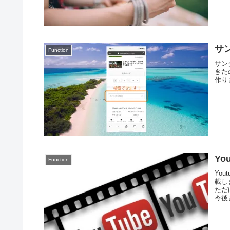
サ
Function
サン
きた
作り
Y
Function
Yo
載し
ただ
今後