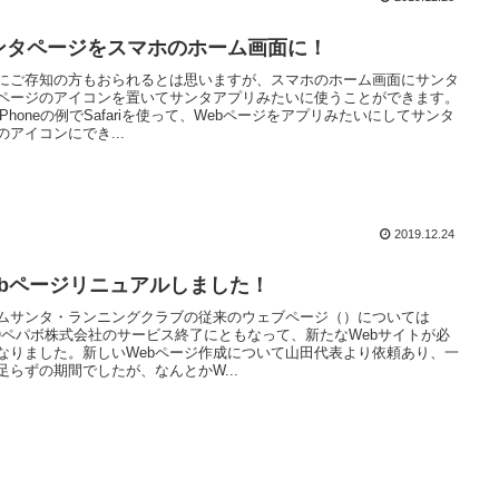
ンタページをスマホのホーム画面に！
にご存知の方もおられるとは思いますが、スマホのホーム画面にサンタ
bページのアイコンを置いてサンタアプリみたいに使うことができます。
iPhoneの例でSafariを使って、Webページをアプリみたいにしてサンタ
のアイコンにでき...
2019.12.24
ebページリニュアルしました！
ムサンタ・ランニングクラブの従来のウェブページ（）については
Oペパボ株式会社のサービス終了にともなって、新たなWebサイトが必
なりました。新しいWebページ作成について山田代表より依頼あり、一
足らずの期間でしたが、なんとかW...