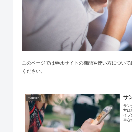
このページではWebサイトの機能や使い方につい
ください。
サ
Function
サン
方は
イプ
単な