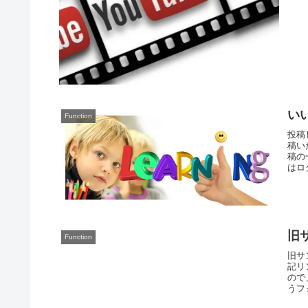
い
Function
投稿
稿い
稿の
はロ
旧
Function
旧サ
記リ
ので、
うフォ