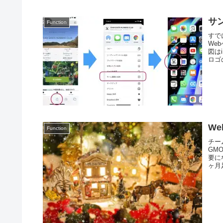
サ
Function
すで
We
図は
ロゴ
W
Function
チー
GM
要に
ヶ月