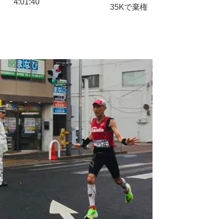
4:01:40
35Kで棄権