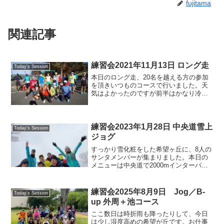
fujitama
関連記事
練習会2021年11月13日 ロング走
Today's Session
本日のロング走、20名を越える方の参加
を頂きいつものコースで行いました。天
気はよかったのですが前半はかなり冷え
込みなかなか調子が出なかった人も多か
ったのではないでしょうか。それでもほ
とんどの方が30K以上クリアされチーム
全体のレベルが確実に...
練習会2023年1月28日 中央道雪上
Today's Session
ジョグ
すっかり雪化粧をした希望ヶ丘に、8人の
サンタメンバーが集まりました。本日の
メニューは中央道で2000mインターバル
ですが、流石にこの積雪では無理です
ね。キャプテンの発案で、雪上ジョグと
相成りました。滑る脚下に気を配りなが
練習会2025年8月9日 Jog／B-
Today's Session
らも東ゲートまでの往...
up 外周＋池コース
ここ数日は時折雨も降ったりして、今日
は少し湿度高めの希望が丘です。お仕事