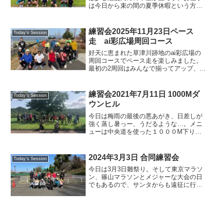
は今日から束の間の夏季休暇という方も
いらっしゃるのでは？（まさに筆者）今
日は新メンバー、Nさんををお迎えしまし
た。フルマラソンを3回走られているとの
練習会2025年11月23日ペース
Today's Session
ことです。（後で関目...
走 ai彩広場周回コース
好天に恵まれた草津川跡地のai彩広場の
周回コースでペース走を楽しみました。
最初の2周回はみんなで揃ってアップ、そ
の後は稗さんの提案によってなるべくグ
ループを作って2列走行とし、10km〜
16kmのペース走、人によってはビルドア
練習会2021年7月11日 1000Mダ
Today's Session
ップに取り組ん...
ウンヒル
今日は梅雨の最後の悪あがき、日差しが
強く蒸し暑っー、うだるような…。メニ
ューは中央道を使った１０００M下りの
スピード練習。僕は熱中症予防で、今日
はアップの段階で既にスロージョグに決
めこむ。客観的に見て、よくこの暑い中
2024年3月3日 合同練習会
Today's Session
スピード練習できるなぁと...
今日は3月3日雛祭り。そして東京マラソ
ン、篠山マラソンとメジャーな大会の日
でもあるので、サンタからも遠征に行っ
ているメンバーも多いことでしょう。吉
報を待ちたいと思います。さて、月に一
度の合同練習会は近江八幡運動公園から
休暇村を回るコース。元...