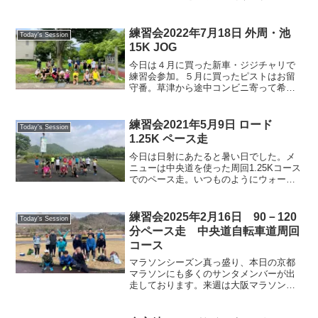
タメンバーはそのテントの隙間を縫う様
に、山2kmの周回コースで汗を流しまし
た。90分間走で6～8周がスタンダードで
練習会2022年7月18日 外周・池
Today's Session
すが、その後も走り...
15K JOG
今日は４月に買った新車・ジジチャリで
練習会参加。５月に買ったピストはお留
守番。草津から途中コンビニ寄って希望
が丘まで40分とママチャリ感覚で来れた
のでネコバス・いさお号が運休の時はこ
れからもチョイチョイ自転車で来ようか
練習会2021年5月9日 ロード
Today's Session
な。さて、メニューは外...
1.25K ペース走
今日は日射にあたると暑い日でした。メ
ニューは中央道を使った周回1.25Kコース
でのペース走。いつものようにウォーム
アップしてAM9:50から一斉スタート。各
自のペースで、がんばって走ってまし
た。僕は３周目からペースが維持でき
練習会2025年2月16日 90－120
Today's Session
ず、ジョグに切り...
分ペース走 中央道自転車道周回
コース
マラソンシーズン真っ盛り、本日の京都
マラソンにも多くのサンタメンバーが出
走しております。来週は大阪マラソン、
姫路城マラソン、続いて篠山マラソン、
その先には、びわ湖マラソン、名古屋ウ