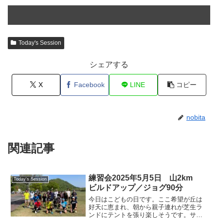
Today's Session
シェアする
X
Facebook
LINE
コピー
nobita
関連記事
練習会2025年5月5日 山2km
Today's Session
ビルドアップ／ジョグ90分
今日はこどもの日です。ここ希望が丘は
好天に恵まれ、朝から親子連れが芝生ラ
ンドにテントを張り楽しそうです。サン