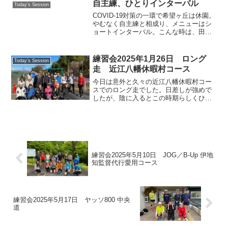
ィメンズなどなど、楽しみな大会が控え
自主練、ひとりインターバル
Today's Session
ております。希望が丘に集...
COVID-19対策の一環で希望ヶ丘は休園。
やむなく自主練と相成り、メニューはシ
ョートインターバル。こんな時は、田ん
ぼの中の農道を利用してお手軽トレーニ
ングですね。私が心がけているのは、効
果的な練習となる時間、距離設定です。
練習会2025年1月26日 ロング
Today's Session
フルマラソン3:...
走 近江八幡休暇村コース
今日は意外と久々の近江八幡休暇村コー
スでのロング走でした。日差しが強めで
したが、陰に入るとこの時期らしくひん
やりします。筆者は秦さんやN澤センパ
イ、ニンベンノタナカサン（2往復目の
「13」付近で足売り切れ💸）、メンバー
のお知り合いで参加され...
練習会2025年5月10日 JOG／B-Up 伊地
知監督代行愛用コース
練習会2025年5月17日 ヤッソ800 中央
道