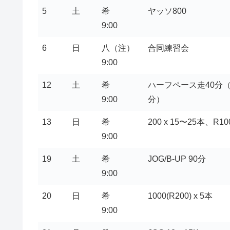
5
土
希
ヤッソ800
9:00
6
日
八（注）
合同練習会
9:00
12
土
希
ハーフペース走40分
9:00
分）
13
日
希
200 x 15〜25本、R10
9:00
19
土
希
JOG/B-UP 90分
9:00
20
日
希
1000(R200) x 5本
9:00