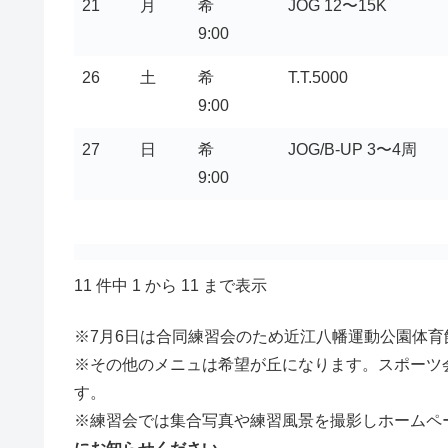
21
月
希
JOG 12〜15K
9:00
26
土
希
T.T.5000
9:00
27
日
希
JOG/B-UP 3〜4周
9:00
11 件中 1 から 11 まで表示
※7月6日は合同練習会のため近江八幡運動公園体育
※その他のメニュは希望が丘になります。スポーツ
す。
※練習会では集合写真や練習風景を撮影しホームペ