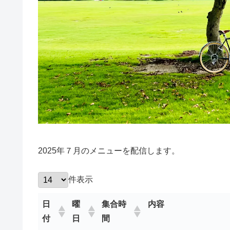
2025年７月のメニューを配信します。
件表示
日
曜
集合時
内容
付
日
間