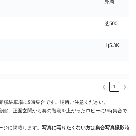
外周
芝500
山5.3K
1
❮
❯
館横駐車場に9時集合です。場所ご注意ください。
会館、正面玄関から奥の階段を上がったロビーに9時集合で
ージに掲載します。
写真に写りたくない方は集合写真撮影時