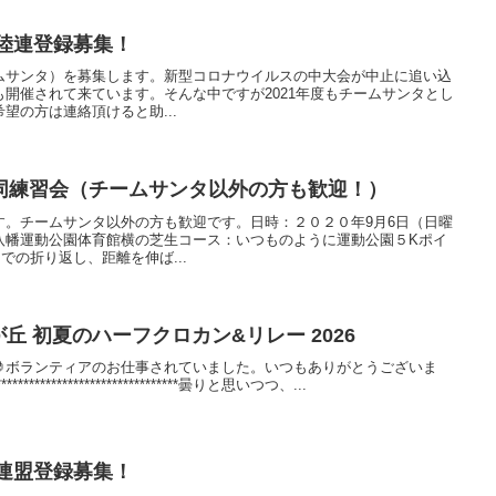
タ陸連登録募集！
ムサンタ）を募集します。新型コロナウイルスの中大会が中止に追い込
開催されて来ています。そんな中ですが2021年度もチームサンタとし
望の方は連絡頂けると助...
同練習会（チームサンタ以外の方も歓迎！）
す。チームサンタ以外の方も歓迎です。日時：２０２０年9月6日（日曜
八幡運動公園体育館横の芝生コース：いつものように運動公園５Kポイ
での折り返し、距離を伸ば...
望が丘 初夏のハーフクロカン&リレー 2026
🤳ボランティアのお仕事されていました。いつもありがとうございま
************************************曇りと思いつつ、...
技連盟登録募集！