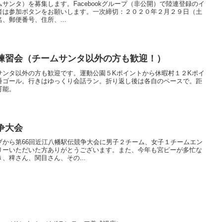
サンタ）を募集します。Facebookグループ（非公開）で陸連登録のイ
者は参加ボタンをお願いします。一次締切：２０２０年２月２９日（土
、郵便番号、住所、...
同練習会（チームサンタ以外の方も歓迎！）
サンタ以外の方も歓迎です。運動公園５Kポイントから休暇村１２Kポイ
番ゴール。行きはゆっくり会話ラン。折り返し後は各自のペースで。距
可能。
争大会
ブから第66回近江八幡駅伝競争大会に男子２チーム、女子１チームエン
リーいただいた方ありがとうございます。また、今年も宮ピーが多忙な
、稗さん、関目さん、その...