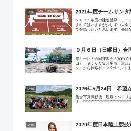
2021年度チームサン
Event
２０２１年度の陸連登録（チー
まれてはいますが少しずつ大会も
て登録したいと思います。登録希
９月６日（日曜日）合
Event
毎月一回の合同練習会の案内で
日） ９：００集合場所：近江
ントから休暇村１２Kポイントま
2026年5月24日 希
Event
集合写真撮影後、現場でパチリ
す。*****************************
2020年度日本陸上競
Event