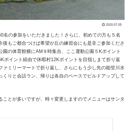
2020.07.05
40名の参加をいただきました！さらに、初めての方も５名
今後もご都合つけば希望が丘の練習会にも是非ご参加くださ
公園の体育館横にAM９時集合、ここ運動公園５Kポイント
Kポイント経由で休暇村12Kポイントを目指しまて折り返
ファミリーマートで折り返し、さらにもう少し先の能登川水
っくりと会話ラン、帰りは各自のペースでビルドアップして
ることが多いですが、時々変更しますのでメニューはサンタ