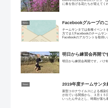
に春を告げる花たちが迎えてく
Facebookグループの
News
チームサンタでは各種イベントを
方でまだFacebookのチー
Facebookのアカウントを取得い
明日から練習会再開で
News
明日から練習会再開です。バク
2019年度チームサン
News
新型コロナウイルスによる感染症
が出ている関係から、３月１５日
いったん中止とし、時期が落ち着