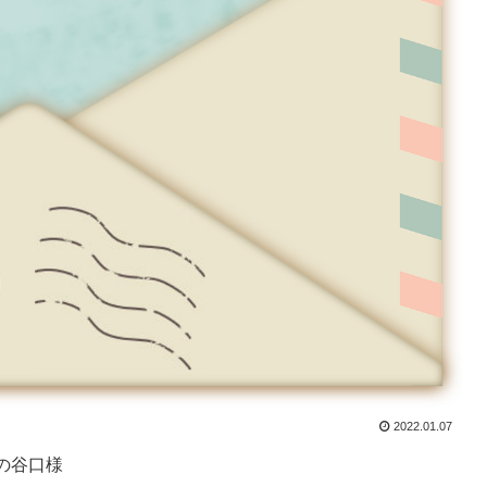
2022.01.07
の谷口様