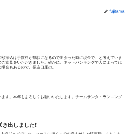
fujitama
少額振込は手数料が無駄になるので出会った時に現金で、と考えていま
のご意見をいただきました。確かに、ネットバンキングで人によっては
場合もあるので、振込口座の...
います。本年もよろしくお願いいたします。チームサンタ・ランニング
咲き出しました❗
ューは山道ジョグでした。コースに行くまでの道すがらや駐車場、あちこち