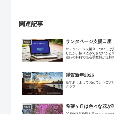
関連記事
サンタページ支援口座
News
サンタページ支援金については
したが、振り込みできないかと
銀行の特典で振込手数料が無料の
謹賀新年2026
News
新年あけましておめでとうござ
クラブ
希望ヶ丘は色々な花が
News
2020年3月29日本日のメニ