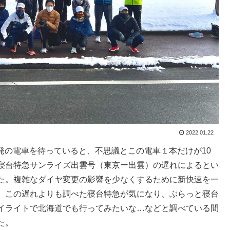
2022.01.22
発の電車を待っていると、不思議とこの電車１本だけが
10
寝台特急サンライズ出雲号（東京ー出雲）の遅れによるとい
た。複雑なダイヤ変更の影響を少なくするために新快速を一
。この遅れよりも調べた寝台特急が気になり、ぶらっと寝台
イライトで北海道でも行ってみたいな
…
などと調べている間
た。