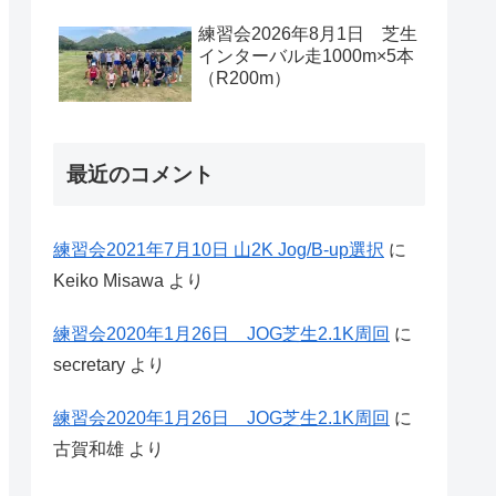
練習会2026年8月1日 芝生
インターバル走1000m×5本
（R200m）
最近のコメント
練習会2021年7月10日 山2K Jog/B-up選択
に
Keiko Misawa
より
練習会2020年1月26日 JOG芝生2.1K周回
に
secretary
より
練習会2020年1月26日 JOG芝生2.1K周回
に
古賀和雄
より