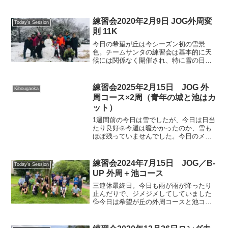
練習会2020年2月9日 JOG外周変
Today's Session
則 11K
今日の希望が丘は今シーズン初の雪景
色。チームサンタの練習会は基本的に天
候には関係なく開催され、特に雪の日は
毎年恒例の雪遊びを楽しみに参加するメ
ンバーが増えつつあります。ということ
で、今日も１７名の参加（２名は写真に
練習会2025年2月15日 JOG 外
Kibougaoka
は含まれず）でした。雪が強...
周コース×2周（青年の城と池はカ
ット）
1週間前の今日は雪でしたが、今日は日当
たり良好🌞今週は暖かかったのか、雪も
ほぼ残っていませんでした。今日のメニ
ューは外周コースを2周です。筆者のガー
ミンでは以下のような感じです。いつも
の外周コースをスタートして中央道につ
練習会2024年7月15日 JOG／B-
Today's Session
き当たる際に、普段は...
UP 外周＋池コース
三連休最終日。今日も雨が雨が降ったり
止んだりで、ジメジメしてしていました
💦今日は希望が丘の外周コースと池コー
スのJOG／ビルドアップ。このコースは
季節を問わず、ジョグメニューでは定番
の一つです。今日初めて外周コースを走