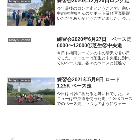
練習会2020年12月26日ロング走
Today's Session
られた方もいらっしゃっ...
今年最後のロング走ということで、寒い
中の伊地知さんのサポート及び写真撮影
いただきありがとうございました。今日
も楽しくランニング♪
練習会2020年6月27日 ペース走
Today's Session
6000〜12000①芝生②中央道
今日も梅雨シーズンの中の晴天で暑い日
でした。メニューは芝生と中央道に別れ
てのペース走。各々のペースと距離で良
い汗をかきました。今日も楽しくランニ
ング♬キャプテン、コース取りいつもあ
りがとうございます！スタートダッシ
練習会2021年5月9日 ロード
Today's Session
ュ！ アニキは最後まで粘っ...
1.25K ペース走
今日は日射にあたると暑い日でした。メ
ニューは中央道を使った周回1.25Kコース
でのペース走。いつものようにウォーム
アップしてAM9:50から一斉スタート。各
自のペースで、がんばって走ってまし
た。僕は３周目からペースが維持でき
ず、ジョグに切り...