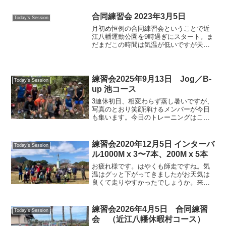
生ランドに集いました。今日は新メンバ
ー、高野さんをお迎えしました。久々の
合同練習会 2023年3月5日
Today's Session
担当で空回りか💦HP掲...
月初め恒例の合同練習会ということで近
江八幡運動公園を9時過ぎにスタート。ま
だまだこの時間は気温が低いですが天気
はまずまず、参加者それぞれのペースで
それぞれの距離を走りました。今日は東
京マラソンや丹波篠山ABCマラソンが開
催され、来週日曜日に...
練習会2025年9月13日 Jog／B-
Today's Session
up 池コース
3連休初日、相変わらず蒸し暑いですが、
写真のとおり笑顔弾けるメンバーが今日
も集います。今日のトレーニングはこの
蒸し暑さが引き立つ、池コースでのJog
or ビルドアップです。何度走っても地味
でタフなコースですが、全て不整地なの
練習会2020年12月5日 インターバ
Today's Session
で着地の負荷は...
ル1000M x 3〜7本、200M x 5本
お疲れ様です。はやくも師走ですね。気
温はグッと下がってきましたがお天気は
良くて走りやすかったでしょうか。来週
はいよいよサンタロードレース、皆さん
それぞれインターバルやペース走でマラ
ソン前の最終調整をされていましたね。
練習会2026年4月5日 合同練習
Today's Session
今日も楽しくランニング♪
会 （近江八幡休暇村コース）