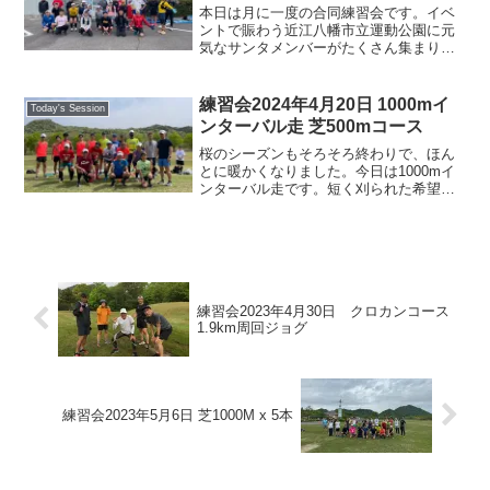
本日は月に一度の合同練習会です。イベ
ントで賑わう近江八幡市立運動公園に元
気なサンタメンバーがたくさん集まりま
した。ここから休暇村方面へ湖岸道路を
走ります。折り返しポイントは、休暇
村、大中のファミマ、水車橋、さらにそ
練習会2024年4月20日 1000mイ
Today's Session
の先の新海浜などなど、個々...
ンターバル走 芝500mコース
桜のシーズンもそろそろ終わりで、ほん
とに暖かくなりました。今日は1000mイ
ンターバル走です。短く刈られた希望が
丘の500m芝コースを2周、それぞれの設
定タイムで1000mを走り、レストを挟ん
でこれに3〜5回取り組みます。いつもの
ように時計...
練習会2023年4月30日 クロカンコース
1.9km周回ジョグ
練習会2023年5月6日 芝1000M x 5本