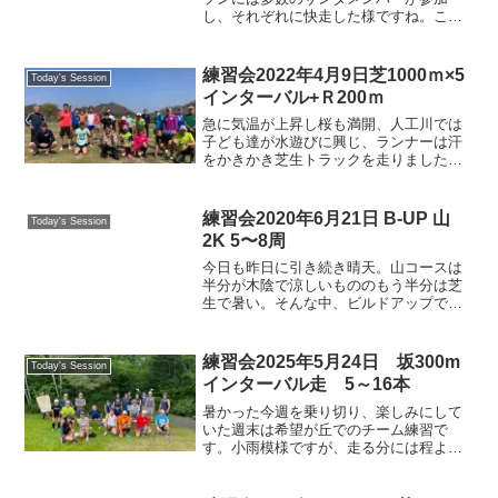
し、それぞれに快走した様ですね。ここ
草津ai彩広場での練習メニューはロング
走です。周回コースを利用して20-30km
念入りに走り込みました。また、びわ湖
練習会2022年4月9日芝1000ｍ×5
Today's Session
マラソン初挑戦のニ...
インターバル+Ｒ200ｍ
急に気温が上昇し桜も満開、人工川では
子ども達が水遊びに興じ、ランナーは汗
をかきかき芝生トラックを走りました。
キャプテンの練習参加も久しぶりなら、
芝生のインターバルも久しぶり。足を取
られて走りにくく感じましたが、皆さん
練習会2020年6月21日 B-UP 山
Today's Session
元気に力走しました。今日...
2K 5〜8周
今日も昨日に引き続き晴天。山コースは
半分が木陰で涼しいもののもう半分は芝
生で暑い。そんな中、ビルドアップで
各々6〜10周走りました。今日も楽しくラ
ンニング♬
練習会2025年5月24日 坂300m
Today's Session
インターバル走 5～16本
暑かった今週を乗り切り、楽しみにして
いた週末は希望が丘でのチーム練習で
す。小雨模様ですが、走る分には程よい
シャワーランになりました。始める前に
黒い方の川西さんから、坂300mインター