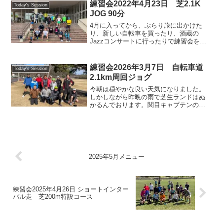
バル走の注意点を説明してもらいまし
練習会2022年4月23日 芝2.1K
Today's Session
た。①登りを走るタイムと...
JOG 90分
4月に入ってから、ぶらり旅に出かけた
り、新しい自転車を買ったり、酒蔵の
Jazzコンサートに行ったりで練習会をサ
ボりっぱなしでしたが、今日は久しぶり
の練習会参加。また、今日はネコバス・
いさお号も運休だったので、これまた久
練習会2026年3月7日 自転車道
Today's Session
しぶりに野洲駅からウォ...
2.1km周回ジョグ
今朝は穏やかな良い天気になりました。
しかしながら昨晩の雨で芝生ランドはぬ
かるんでおります。関目キャプテンの判
断で自転車道2.1km周回コースのジョグ
にメニューを変更して、サンタメンバー
は仲良く走り込みました。明日（3/8）の
びわ湖マラソン大...
2025年5月メニュー
練習会2025年4月26日 ショートインター
バル走 芝200m特設コース