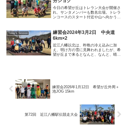
分ジョグ
今日の希望が丘はトレラン大会が開催さ
れ、サンタメンバーも数名出場。トレラ
ンコースのスタート付近や山へ向かうコ
ーナーで選手たちを応援しながら、それ
ぞれのペースで芝2.1kmコースをジョグ
しました。昨日はポイント練習で1000m
練習会2024年3月2日 中央道
Today's Session
インターバル、本...
6km×2
近江八幡以北は、昨晩の冷え込みに加
え、明け方の雪に見舞われましたが、希
望が丘まで来るとなんと、なんと、晴れ
☀️路面も濡れていない、圧倒的な違い
に、何じゃこりゃ？でした。それは兎も
角、元気なサンタメンバーは、明日の篠
山マラソン、来週の琵琶湖マ...
練習会2026年1月12日 希望が丘外周＋
池JOG 15km
第72回 近江八幡駅伝競走大会