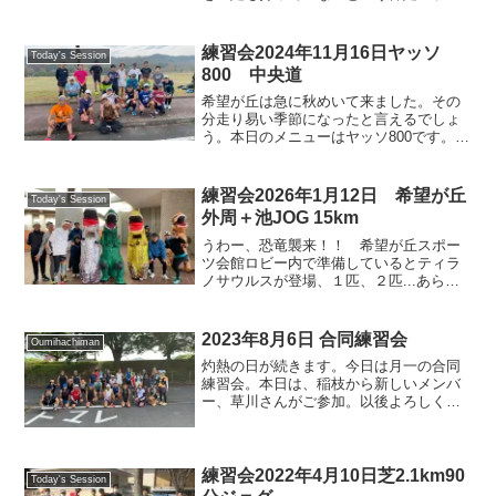
ナーです。砂利道でもトレイルでも真冬
でも真夏のアスファルトでも裸足で走れ
るってほんと驚きです。定年退職で滋賀
練習会2024年11月16日ヤッソ
Today's Session
に帰ってこられたとのこと...
800 中央道
希望が丘は急に秋めいて来ました。その
分走り易い季節になったと言えるでしょ
う。本日のメニューはヤッソ800です。来
週のレースに向けての追い込みを兼ねて
走る人、コンディション確認に使う人、
夏場抑えて走っていたがシーズンに入り
練習会2026年1月12日 希望が丘
Today's Session
レベルアップを図る人...
外周＋池JOG 15km
うわー、恐竜襲来！！ 希望が丘スポー
ツ会館ロビー内で準備しているとティラ
ノサウルスが登場、１匹、２匹...あらら4
匹も。と言うことで、本日のアイキャッ
チ画像は、童心に帰った皆さんの姿で決
まり。集合写真は間違い探しを楽しんで
2023年8月6日 合同練習会
Oumihachiman
ください。三連休最...
灼熱の日が続きます。今日は月一の合同
練習会。本日は、稲枝から新しいメンバ
ー、草川さんがご参加。以後よろしくお
願いいたします。近江八幡運動公園スタ
ート、湖岸までは陽射しが強いですが、
湖岸は山陰で午前中は比較的走りやすい
コース。前半は会話ランで...
練習会2022年4月10日芝2.1km90
Today's Session