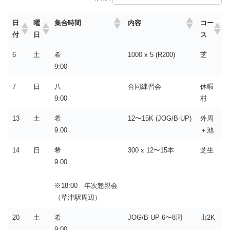
日
曜
コー
集合時間
内容
付
日
ス
6
土
希
1000 x 5 (R200)
芝
9:00
7
日
八
合同練習会
休暇
9:00
村
13
土
希
12〜15K (JOG/B-UP)
外周
9:00
＋池
14
日
希
300 x 12〜15本
芝生
9:00
※18:00 年次懇親会
（草津駅周辺）
20
土
希
JOG/B-UP 6〜8周
山2K
9:00