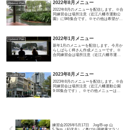
2022年8月メニュー
Updated Plan
2022年8月のメニューを配信します。※合
同練習会は場所注意（近江八幡市運動公
園）に9時集合です。※その他は希望が丘
スポーツ会館前に９時集合です。※芝メ
ニューで芝が使えない時は中央道になり
ます。※初めて参加される方は問い合わ
せページからご連...
2022年1月メニュー
Updated Plan
新年1月のメニューを配信します。今月か
らしばらく稗さん作成メニューです。※
合同練習会は場所注意（近江八幡市運動
公園）に9時集合です。※休暇村ロング走
は場所・時間注意（8時30分近江八幡市運
動公園）に集合です。※その他は希望が
丘スポーツ会館前...
2023年8月メニュー
Updated Plan
2023年8月のメニューを配信します。※合
同練習会は場所注意（近江八幡運動公園
9:00集合です）。※その他メニューは希
望が丘スポーツ会館に9:00集合です。※
芝メニューで芝が使えない時は中央道に
なるなど変更になります。※メニューや
ペースは各...
練習会2026年5月17日 Jog/B-up 山
5.3km（起伏走）／奥びわ湖健康マラソ