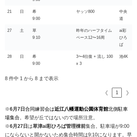
21
日
希
ヤッソ800
中央
9:00
道
27
土
草
昨年のハーフタイム
ai彩
9:10
ペース12〜16周
ひろ
ば
28
日
希
3〜4往復 + 流し 100
池4K
9:00
x 3
8 件中 1 から 8 まで表示
1
❮
❯
※
6月7日
合同練習会は
近江八幡運動公園体育館
北側駐車
場集合
。希望が丘ではないので場所注意。
※
6月27日
は
草津ai彩ひろば管理棟前
集合。駐車場が9:00
にならないと開かないため集合時間は9:10になります。早