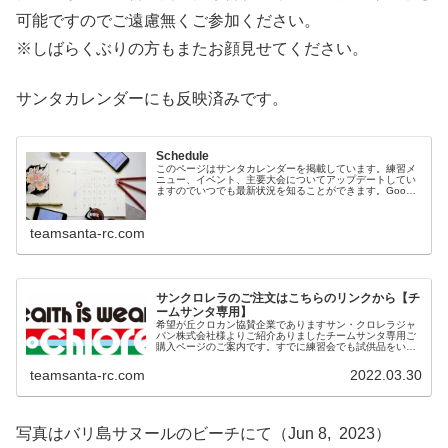
可能ですのでご遠慮無くご参加ください。
※しばらくぶりの方もまたお顔見せてください。
サンタカレンダーにも反映済みです。
Schedule
このページはサンタカレンダーを掲載しています。練習メ
ニュー、イベント、主要大会についてアップデートしてい
ますのでいつでも最新状況を知ることができます。Google
カレンダを使用していますので、Googleカレンダーアプリ
でスマホから素早くア...
teamsanta-rc.com
サンクロレラのご注文はこちらのリンクから【チ
ームサンタ専用】
希望が丘クロカン協賛企業でありますサン・クロレラジャ
パン株式会社様よりご紹介ありましたチームサンタ専用ご
購入ページのご案内です。すでに練習会でも試供品をいた
だき、ご紹介いただきましたが、プロアスリートや各種ス
ポーツ選手、また箱根駅伝のチーム...
teamsanta-rc.com
2022.03.30
写真はバリ島サヌールのビーチにて（Jun 8, 2023）