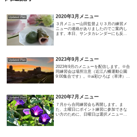
2020年3月メニュー
Updated Plan
３月メニュー山田監督より３月の練習メ
ニューの連絡がありましたのでご案内し
ます。本日、サンタカレンダーにも反映
しました。５月までの主要な大会（サン
タメンバーが過去に走ったことがあると
記憶にあるものをピックアップ）もカレ
ンダーに載せてありますが...
2023年9月メニュー
Updated Plan
2023年9月のメニューを配信します。※合
同練習会は場所注意（近江八幡運動公園
9:00集合です）。※ai彩ひろば（草津）の
メニューが２回あります。場所注意。※9
月からロング走が入ります（時間・場所
注意：近江八幡運動公園8:30集合で
す）。※...
2020年7月メニュー
Updated Plan
７月から合同練習会も再開します。ま
た、土曜日にポイント練習に参加できな
い方のために、日曜日は選択メニューを
取り入れている週もあります。4日 イン
ターバル 300×10～20本、1000×1本5
日 合同練習 （折り返しは休暇村、ロ
ーソン、来見...