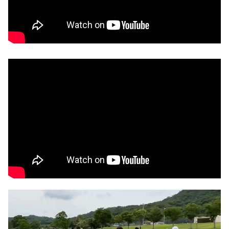
動
画
プ