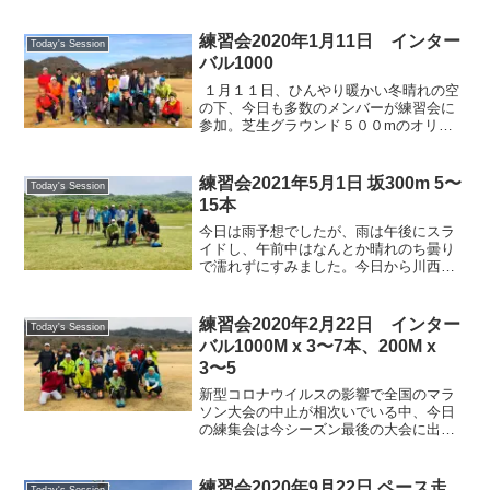
練習会2020年1月11日 インター
Today's Session
バル1000
１月１１日、ひんやり暖かい冬晴れの空
の下、今日も多数のメンバーが練習会に
参加。芝生グラウンド５００mのオリジ
ナルトラックでメニューのインターバル
１０００ x ３〜７本、２００ x ２〜５本
を各自のペースでこなす人、ジョグで調
練習会2021年5月1日 坂300m 5〜
Today's Session
整の人とそれぞれ元気に楽しく走りまし
15本
た。最後は体育館前でストレッチ。滋賀
県の希望ヶ丘文化公園を拠点に毎週練習
今日は雨予想でしたが、雨は午後にスラ
会開催。老若男女、初心者からベテラン
イドし、午前中はなんとか晴れのち曇り
まで。年会費は無料・誰でも気軽に参加
で濡れずにすみました。今日から川西さ
できます。楽しく走るコツ・メリハリの
んのメニューということで坂300m 5〜15
ある練習方法など、各個人ごとにアドバ
本でしたが、できれば10〜15本というこ
イスが受けられます。今日も楽しくラン
とで、僕は最後尾で何とか10本走れまし
練習会2020年2月22日 インター
Today's Session
ニング！がモットー。
た。今日も...
バル1000M x 3〜7本、200M x
3〜5
新型コロナウイルスの影響で全国のマラ
ソン大会の中止が相次いでいる中、今日
の練集会は今シーズン最後の大会に出ら
れず意気消沈しているかと思いきや、多
くのメンバーの参加者を得て、練習メニ
ューのインターバルをこなしました。芝
練習会2020年9月22日 ペース走