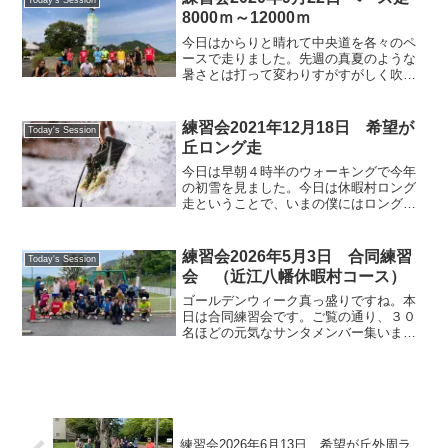
Today's Session
生でやる人、中央道でやる...
8000ｍ～12000ｍ
今日はからりと晴れて中央道を各々のペ
ースで走りました。先週の真夏のような
暑さとは打って変わりすがすがしく吹く
風も爽やかでした。空を見上げるとウロ
コ雲、時計塔の傍には秋桜が揺れて秋の
訪れを感じます。連休最終日という事で
練習会2021年12月18日 希望が
Today's Session
もあり、家族連れがテントを張って遊ん
丘ロング走
だり高校生が颯爽と駅伝の練習する姿に
サンタの仲間も元気をもらいそれぞれが
今日は早朝４時半のウォーキングで今年
思い切り走れたと思います。芝生の傷ん
の初雪を見ました。今日は休暇村ロング
だ所は補修工事が開始されています。
走ということで、いまの僕にはロングは
無理なのでサボりを決めていましたが、
稗さんから連絡あり、休暇村は雪で足場
が悪そうということで急遽希望が丘へ場
練習会2026年5月3日 合同練習
Today's Session
所変更、時間も10:00...
会 （近江八幡休暇村コース）
ゴールデンウィーク真っ盛りですね。本
日は合同練習会です。ご覧の通り、３０
名ほどの元気なサンタメンバー集いまし
た。近江八幡運動公園を出発し、折り返
しポイントを①休暇村、②大中のファミ
マ、③水車橋、の三か所から個人の状況
（都合や体調、走力、練習...
練習会2026年6月13日 希望が丘外周ラ