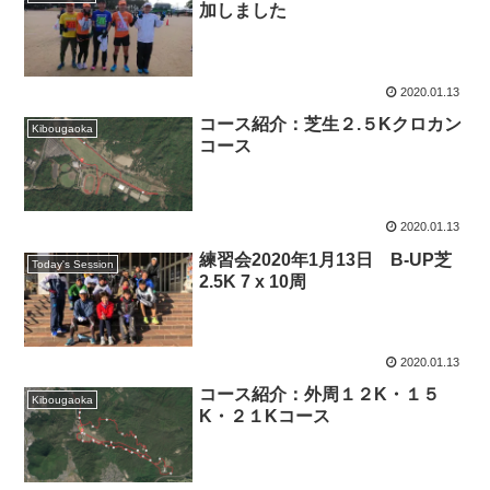
加しました
2020.01.13
コース紹介：芝生２.５Kクロカン
Kibougaoka
コース
2020.01.13
練習会2020年1月13日 B-UP芝
Today's Session
2.5K 7 x 10周
2020.01.13
コース紹介：外周１２K・１５
Kibougaoka
K・２１Kコース