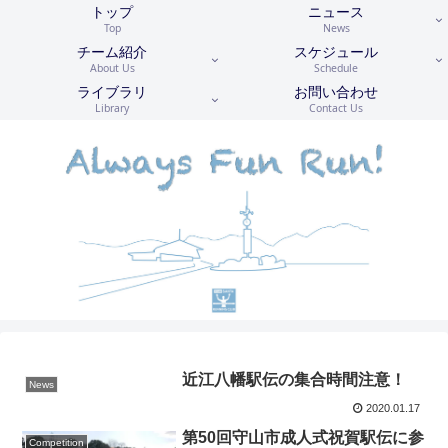
トップ
ニュース
Top
News
チーム紹介
スケジュール
About Us
Schedule
ライブラリ
お問い合わせ
Library
Contact Us
近江八幡駅伝の集合時間注意！
News
2020.01.17
第50回守山市成人式祝賀駅伝に参
Competition