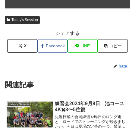
Today's Session
シェアする
X
Facebook
LINE
コピー
hata
関連記事
練習会2024年9月8日 池コース
Today's Session
4K✖️3〜5往復
先週日曜の合同練習や昨日のロング走
と、ロードでのトレーニングが続きまし
たが、今日は夏場の定番の一つ、希望が
丘での池コース（1往復4キロ）での練習