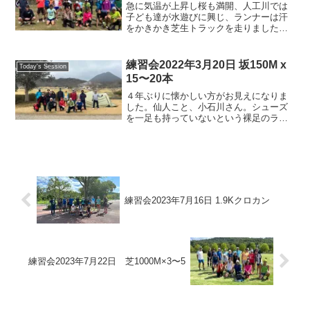
く走るコツ・メリハリのある練習方法な
急に気温が上昇し桜も満開、人工川では
ど、各個人ごとにアドバイスが受けられ
子ども達が水遊びに興じ、ランナーは汗
ます。今日も楽しくランニング！がモッ
をかきかき芝生トラックを走りました。
トー。
キャプテンの練習参加も久しぶりなら、
芝生のインターバルも久しぶり。足を取
られて走りにくく感じましたが、皆さん
練習会2022年3月20日 坂150M x
Today's Session
元気に力走しました。今日...
15〜20本
４年ぶりに懐かしい方がお見えになりま
した。仙人こと、小石川さん。シューズ
を一足も持っていないという裸足のラン
ナーです。砂利道でもトレイルでも真冬
でも真夏のアスファルトでも裸足で走れ
るってほんと驚きです。定年退職で滋賀
に帰ってこられたとのこと...
練習会2023年7月16日 1.9Kクロカン
練習会2023年7月22日 芝1000M×3〜5