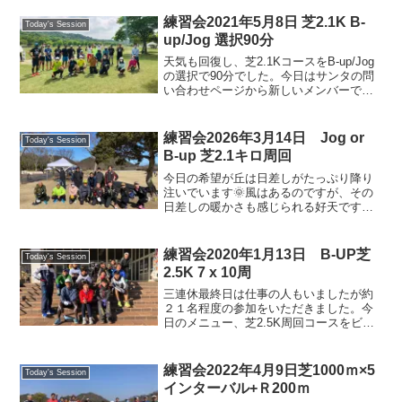
です。中央道ではフリーマーケットが開
催されていて、たくさんの人で賑わって
練習会2021年5月8日 芝2.1K B-
Today's Session
いましたが、池コースはど...
up/Jog 選択90分
天気も回復し、芝2.1KコースをB-up/Jog
の選択で90分でした。今日はサンタの問
い合わせページから新しいメンバーで北
浦さん（女性）と沢田さん（男性）に初
参加いただきました。お二人とも陸上経
験者ということですが、少しブランクが
練習会2026年3月14日 Jog or
Today's Session
あるとのこ...
B-up 芝2.1キロ周回
今日の希望が丘は日差しがたっぷり降り
注いでいます🌞風はあるのですが、その
日差しの暖かさも感じられる好天です🌞
今日は芝生ランド周回でのジョグ or ビル
ドアップです。先日のびわ湖マラソンに
出走されたメンバーもおられ、振り返り
練習会2020年1月13日 B-UP芝
Today's Session
の話に花を咲かせた...
2.5K 7 x 10周
三連休最終日は仕事の人もいましたが約
２１名程度の参加をいただきました。今
日のメニュー、芝2.5K周回コースをビル
ドアップして青空の下で気持ちよくラン
ニングしました。滋賀県の希望ヶ丘文化
公園を拠点に毎週練習会開催。老若男
練習会2022年4月9日芝1000ｍ×5
Today's Session
女、初心者からベテランまで。年会費は
インターバル+Ｒ200ｍ
無料・誰でも気軽に参加できます。楽し