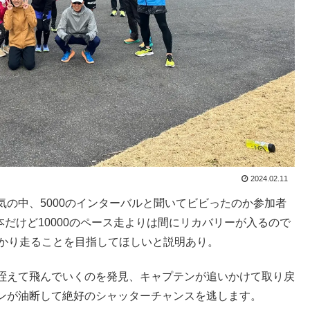
2024.02.11
の中、5000のインターバルと聞いてビビったのか参加者
2本だけど10000のペース走よりは間にリカバリーが入るので
っかり走ることを目指してほしいと説明あり。
咥えて飛んでいくのを発見、キャプテンが追いかけて取り戻
ンが油断して絶好のシャッターチャンスを逃します。