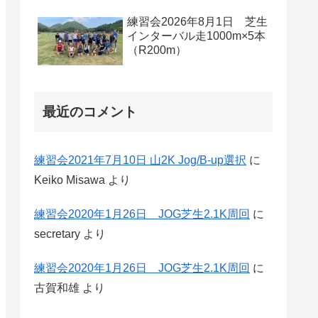
練習会2026年8月1日 芝生
インターバル走1000m×5本
（R200m）
最近のコメント
練習会2021年7月10日 山2K Jog/B-up選択
に
Keiko Misawa
より
練習会2020年1月26日 JOG芝生2.1K周回
に
secretary
より
練習会2020年1月26日 JOG芝生2.1K周回
に
古賀和雄
より