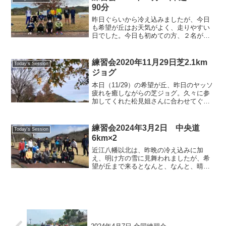
た。お天...
90分
昨日ぐらいから冷え込みましたが、今日
も希望が丘はお天気がよく、走りやすい
日でした。今日も初めての方、２名が参
加されました。浅井さん（男性）WEBペ
ージ問い合わせから、岡田さん（女性）
は中ぼんのお友だちで関目さんのお誘い
練習会2020年11月29日芝2.1km
Today's Session
で参加。おふたりとも長...
ジョグ
本日（11/29）の希望が丘、昨日のヤッソ
疲れを癒しながらの芝ジョグ。久々に参
加してくれた松見姐さんに合わせてぐる
ぐる、綺麗な秋晴れの下、楽しくランニ
ング🎵となりました。はい、ポーズ、可
愛らしくね。どすこい松見姐さんの願い
練習会2024年3月2日 中央道
Today's Session
で中村御大を囲むキ...
6km×2
近江八幡以北は、昨晩の冷え込みに加
え、明け方の雪に見舞われましたが、希
望が丘まで来るとなんと、なんと、晴れ
☀️路面も濡れていない、圧倒的な違い
に、何じゃこりゃ？でした。それは兎も
角、元気なサンタメンバーは、明日の篠
山マラソン、来週の琵琶湖マ...