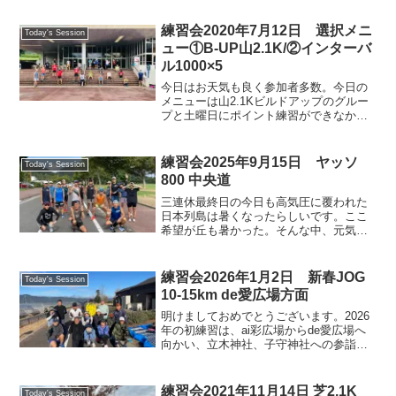
練習会2020年7月12日 選択メニ
Today's Session
ュー①B-UP山2.1K/②インターバ
ル1000×5
今日はお天気も良く参加者多数。今日の
メニューは山2.1Kビルドアップのグルー
プと土曜日にポイント練習ができなかっ
た人のために中央道でインターバルする
グループに別れての練習。写真はほとん
どB-UPの方なのでインターバル組の方ご
練習会2025年9月15日 ヤッソ
Today's Session
容赦下さい。今日...
800 中央道
三連休最終日の今日も高気圧に覆われた
日本列島は暑くなったらしいです。ここ
希望が丘も暑かった。そんな中、元気な
サンタメンバーは。練習メニューのヤッ
ソ800を、最後まで諦めずこなしました。
今日も楽しくランニング🎵
練習会2026年1月2日 新春JOG
Today's Session
10-15km de愛広場方面
明けましておめでとうございます。2026
年の初練習は、ai彩広場からde愛広場へ
向かい、立木神社、子守神社への参詣、
その後、湖岸道路を回って戻る13.5kmの
新春ジョグでした。元気なサンタメンバ
ーが20名近く参加し、賑やかに走りまし
練習会2021年11月14日 芝2.1K
Today's Session