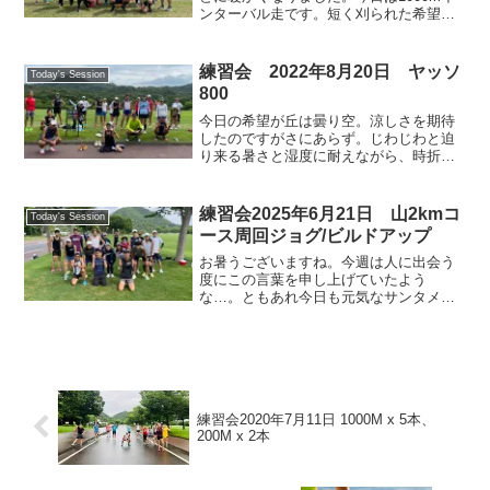
ンターバル走です。短く刈られた希望が
丘の500m芝コースを2周、それぞれの設
定タイムで1000mを走り、レストを挟ん
でこれに3〜5回取り組みます。いつもの
練習会 2022年8月20日 ヤッソ
Today's Session
ように時計...
800
今日の希望が丘は曇り空。涼しさを期待
したのですがさにあらず。じわじわと迫
り来る暑さと湿度に耐えながら、時折吹
く西風に感謝しつつ、二週連続のヤッソ
800を皆さん頑張ってやり通しました。今
日も楽しくランニング🎵元気です無理な
練習会2025年6月21日 山2kmコ
Today's Session
く走りました今週も頑...
ース周回ジョグ/ビルドアップ
お暑うございますね。今週は人に出会う
度にこの言葉を申し上げていたよう
な…。ともあれ今日も元気なサンタメン
バーは希望が丘に集まり、山2kmコース
でジョグ（またはビルトアップ）を楽し
みました。この暑さの中ですから普段よ
りこまめに給水を摂る様にと...
練習会2020年7月11日 1000M x 5本、
200M x 2本