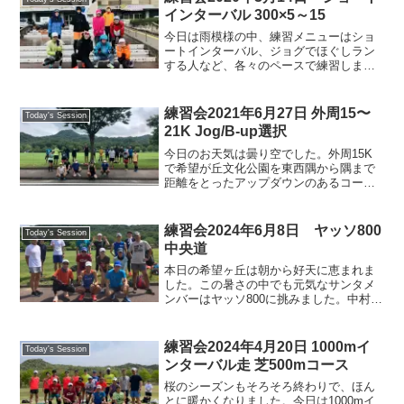
インターバル 300×5～15
今日は雨模様の中、練習メニューはショ
ートインターバル、ジョグでほぐしラン
する人など、各々のペースで練習しまし
た。お疲れ様でした。
練習会2021年6月27日 外周15〜
Today's Session
21K Jog/B-up選択
今日のお天気は曇り空でした。外周15K
で希望が丘文化公園を東西隅から隅まで
距離をとったアップダウンのあるコース
でジョグまたはビルドアップ。スタート
して自転車道入り口までは何とかついて
いきましたが、自転車道をキロ８分で登
練習会2024年6月8日 ヤッソ800
Today's Session
っていくのは無理という...
中央道
本日の希望ヶ丘は朝から好天に恵まれま
した。この暑さの中でも元気なサンタメ
ンバーはヤッソ800に挑みました。中村御
大が早出してコース作りをしてくださっ
たことに感謝しつつ、走力に合わせてグ
ループになってやり切りました。今日も
練習会2024年4月20日 1000mイ
Today's Session
楽しくランニング🎵気...
ンターバル走 芝500mコース
桜のシーズンもそろそろ終わりで、ほん
とに暖かくなりました。今日は1000mイ