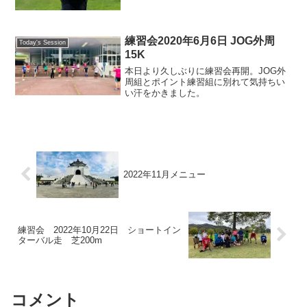
録更新、あっぱれですね。朝練の影響
か？疲れ気味でした。朝練に参加したウ
サぴょんの朝ごはんらしい。
練習会2020年6月6日 JOG外周
Today's Session
15K
本日より久しぶりに練習会再開。JOG外
周組とポイント練習組に別れて気持ちい
い汗をかきました。
2022年11月メニュー
練習会 2022年10月22日 ショートイン
ターバル走 芝200m
コメント