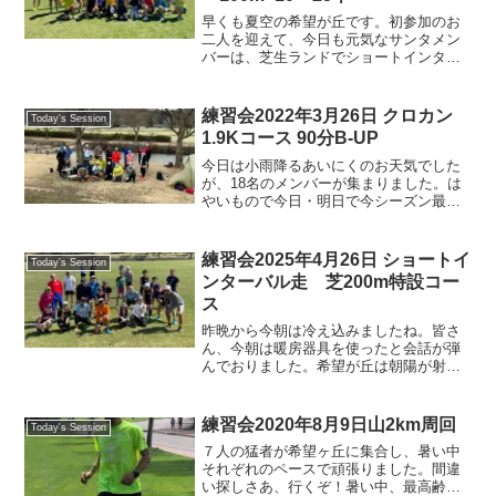
早くも夏空の希望が丘です。初参加のお
二人を迎えて、今日も元気なサンタメン
バーは、芝生ランドでショートインター
バルに励みました。いつもの様に走力が
似通ったメンバーが、それぞれグループ
になってペースを確認したり、引っ張っ
練習会2022年3月26日 クロカン
Today's Session
たり、まさに切磋琢磨とな...
1.9Kコース 90分B-UP
今日は小雨降るあいにくのお天気でした
が、18名のメンバーが集まりました。は
やいもので今日・明日で今シーズン最終
の土日ですね。明日は鵜飼マラソンとい
うことでサンタからも多数参加される模
様。明日は岐阜もお天気良いみたいなの
練習会2025年4月26日 ショートイ
Today's Session
でシーズン最終日、ファ...
ンターバル走 芝200m特設コー
ス
昨晩から今朝は冷え込みましたね。皆さ
ん、今朝は暖房器具を使ったと会話が弾
んでおりました。希望が丘は朝陽が射し
て、ほんわかと気温が上がってきまし
た。本日のメニューは、ショートインタ
ーバル走、芝生ランドに一周300mの特設
練習会2020年8月9日山2km周回
Today's Session
コース（200m疾走、...
７人の猛者が希望ヶ丘に集合し、暑い中
それぞれのペースで頑張りました。間違
い探しさあ、行くぞ！暑い中、最高齢記