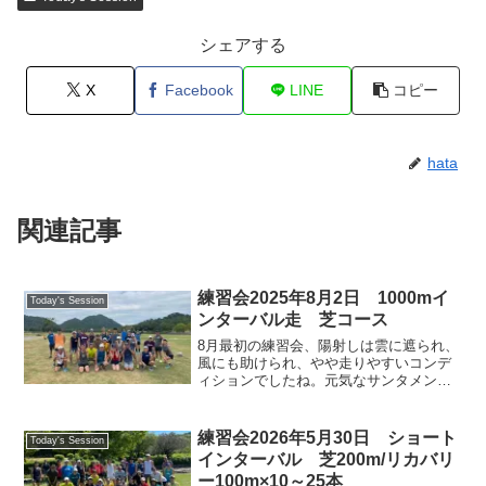
シェアする
X
Facebook
LINE
コピー
hata
関連記事
練習会2025年8月2日 1000mイ
Today's Session
ンターバル走 芝コース
8月最初の練習会、陽射しは雲に遮られ、
風にも助けられ、やや走りやすいコンデ
ィションでしたね。元気なサンタメンバ
ーは、芝コースで1000mインターバル走
に取り組みました。気温を考慮したスピ
ード設定、間接的に心拍数を管理パラメ
練習会2026年5月30日 ショート
Today's Session
ータにする者、走力...
インターバル 芝200m/リカバリ
ー100m×10～25本