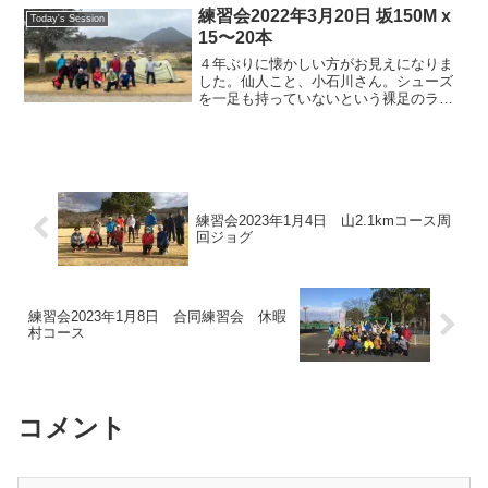
るとの事でした。上手いデータの活用方
練習会2022年3月20日 坂150M x
Today's Session
法ですね。一方、ダ...
15〜20本
４年ぶりに懐かしい方がお見えになりま
した。仙人こと、小石川さん。シューズ
を一足も持っていないという裸足のラン
ナーです。砂利道でもトレイルでも真冬
でも真夏のアスファルトでも裸足で走れ
るってほんと驚きです。定年退職で滋賀
に帰ってこられたとのこと...
練習会2023年1月4日 山2.1kmコース周
回ジョグ
練習会2023年1月8日 合同練習会 休暇
村コース
コメント