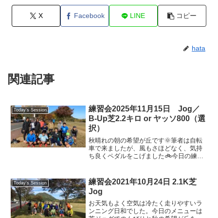
X
Facebook
LINE
コピー
hata
関連記事
練習会2025年11月15日 Jog／
Today's Session
B-Up芝2.2キロ or ヤッソ800（選
択）
秋晴れの朝の希望が丘です🌞筆者は自転
車で来ましたが、風もさほどなく、気持
ち良くペダルをこげました🚲今日の練習
は、芝生ランド周回のジョグ ／ビルドア
ップ or 中央道の500メートル地点から
東門方向に向かってのヤッソ800（少し傾
練習会2021年10月24日 2.1K芝
Today's Session
斜がある部分...
Jog
お天気もよく空気は冷たく走りやすいラ
ンニング日和でした。今日のメニューは