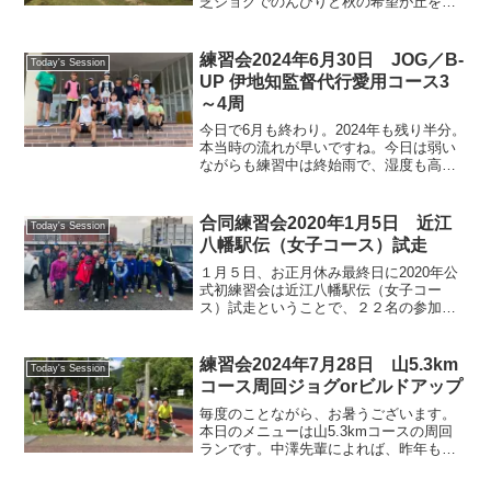
芝ジョグでのんびりと秋の希望が丘を楽
しみました。僕はいつものとおり一周目
はみんなに付いていき、2周めからは逆走
で写真撮影。今月は仕事の追い込みで深
練習会2024年6月30日 JOG／B-
Today's Session
夜残業や出張続きで週末...
UP 伊地知監督代行愛用コース3
～4周
今日で6月も終わり。2024年も残り半分。
本当時の流れが早いですね。今日は弱い
ながらも練習中は終始雨で、湿度も高く
梅雨らしい希望が丘でした。そんなムシ
ムシした気分を一掃するように、新しい
メンバー、宮脇さんをお迎えします。去
合同練習会2020年1月5日 近江
Today's Session
る3月のびわこマラ...
八幡駅伝（女子コース）試走
１月５日、お正月休み最終日に2020年公
式初練習会は近江八幡駅伝（女子コー
ス）試走ということで、２２名の参加を
いただきました。お天気は曇り予想でし
たが時々晴れ間も見え、ランニング日
和。２５.８キロを７−８分ペースでゆっ
練習会2024年7月28日 山5.3km
Today's Session
くり会話ランを楽しみま...
コース周回ジョグorビルドアップ
毎度のことながら、お暑うございます。
本日のメニューは山5.3kmコースの周回
ランです。中澤先輩によれば、昨年もこ
の時期にこのメニューをこなしており、
その時のガーミン の記録を参考にして走