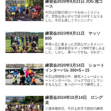
の大学時代のクラスメイトである山本拓
練習会2020年9月21日 JOG 池コ
Today's Session
央（たくお）さんが京...
ース
今日は日陰の池コースをゆっくりジョ
グ。空気も冷んやりで走りやすくなりま
した。今日も楽しくランニング♫
練習会2023年8月11日 ヤッソ
Today's Session
800
希望ヶ丘に集まった元気なサンタメンバ
ーは、三連休初日をヤッソ800で楽しみま
した。しかし、暑ーいですね。それぞれ
のペースで熱中症に注意しながら頑張り
ました。今日も楽しくランニング🎵
練習会2020年3月14日 ショート
Today's Session
インターバル 300×5～15
今日は雨模様の中、練習メニューはショ
ートインターバル、ジョグでほぐしラン
する人など、各々のペースで練習しまし
た。お疲れ様でした。
練習会2024年10月14日 ロング
Today's Session
走
三連休最終日、今日も好天で絶好の練習