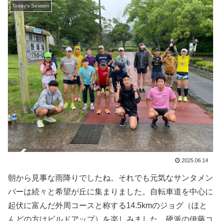
Today's Session
2025.06.14
朝から見事な雨降りでしたね。それでも元気なサンタメン
バーは続々と希望が丘に集まりました。自転車道を中心に
起伏に富んだ外周コースと称する14.5kmのジョグ（ほと
んどの方はビルドアップ）を楽しみました。硬派の伊藤コ