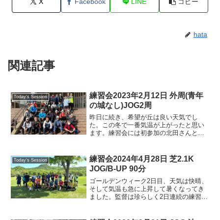
X
Facebook
LINE
コピー
hata
関連記事
練習会2023年2月12日 外周(青年
Today's Session
の城なし)JOG2周
昨日に続き、希望が丘は良い天気でし
た。この冬で一番気温が上がったと思い
ます。練習会には初参加の北田さんと久
しぶりに参加いただいた大林さんを含
め、30名以上が集まりました。スタート
前には、メンバーの緊急連絡先をクラブ
練習会2024年4月28日 芝2.1K
Today's Session
に届け出ていただくことの必...
JOG/B-UP 90分
ゴールデンウィーク2日目、天気は快晴、
そして気温も急に上昇して暑くなってき
ました。監督は珍らしく2日連続の練習会
に参加。天気も良いせいか、多くのメン
バーが参加されていました。そして、僕