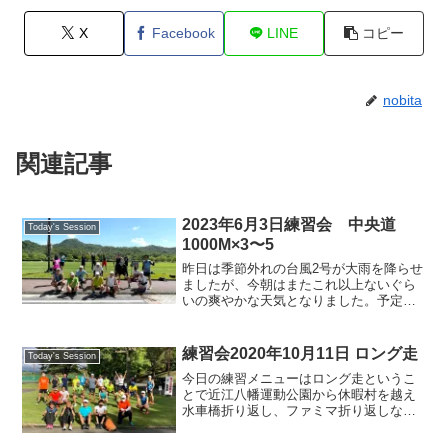
X
Facebook
LINE
コピー
nobita
関連記事
2023年6月3日練習会 中央道
Today's Session
1000M×3〜5
昨日は季節外れの台風2号が大雨を降らせ
ましたが、今朝はまたこれ以上ないぐら
いの爽やかな天気となりました。予定さ
れていた芝500でのインターバルは足元が
悪く中央道に変更して行いましたが、明
日開催されるクロカンの準備で関目キャ
練習会2020年10月11日 ロング走
Today's Session
プテンと乾さんがテ...
今日の練習メニューはロング走というこ
とで近江八幡運動公園から休暇村を越え
水車橋折り返し、ファミマ折り返しなど
アップダウンおコースを各自のペースで
1〜２往復で21-36Kの距離を踏みました。