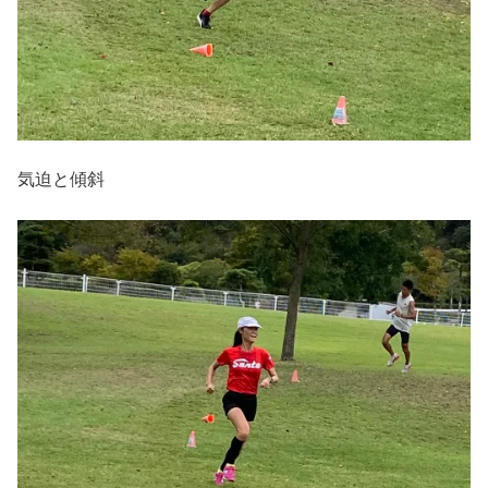
気迫と傾斜