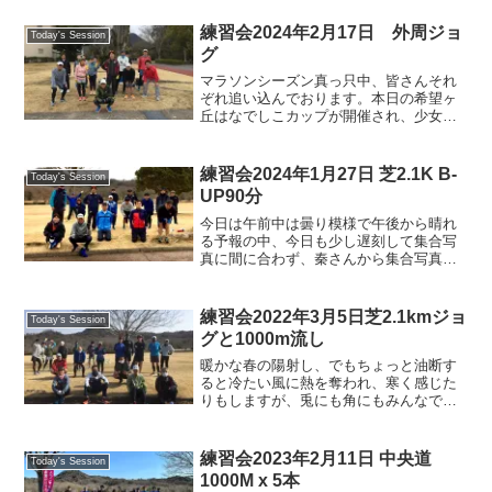
今日は近江八幡から分部（わけべ）さん
と、運動公園で出...
練習会2024年2月17日 外周ジョ
Today's Session
グ
マラソンシーズン真っ只中、皆さんそれ
ぞれ追い込んでおります。本日の希望ヶ
丘はなでしこカップが開催され、少女ス
トライカーが元気に戦っていました。サ
ンタメンバーは3月初旬に開催されるマラ
ソン大会に向けて中央道で30km走をする
練習会2024年1月27日 芝2.1K B-
Today's Session
方々、明日の京都マ...
UP90分
今日は午前中は曇り模様で午後から晴れ
る予報の中、今日も少し遅刻して集合写
真に間に合わず、秦さんから集合写真を
ご提供いただきました。出しなに忘れモ
ノなどカブで行くときは余計に道具がい
るのであと10分、家を出る時間を早めよ
練習会2022年3月5日芝2.1kmジョ
Today's Session
うと反省。さて、今日は...
グと1000m流し
暖かな春の陽射し、でもちょっと油断す
ると冷たい風に熱を奪われ、寒く感じた
りもしますが、兎にも角にもみんなで楽
しくジョグをしました。お喋りジョグは
心肺を鍛える大切な練習のひとつでしょ
うね。今日も楽しくランニング🎵今日の
練習会2023年2月11日 中央道
Today's Session
稗さんによる朝礼、来週の...
1000M x 5本