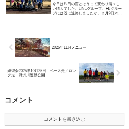
今日は昨日の雨とはうって変わり清々し
い晴天でした。LINEグループ、FBグルー
プには既に連絡しましたが、２月9日木曜
日、我々の大切な仲間、奥村忠之さんが
お亡くなりになったこと、朝礼で報告さ
せていただき、黙祷いたしました。本当
に哀しくて残念で...
2025年11月メニュー
練習会2025年10月25日 ペース走／ロン
グ走 野洲川運動公園
コメント
コメントを書き込む