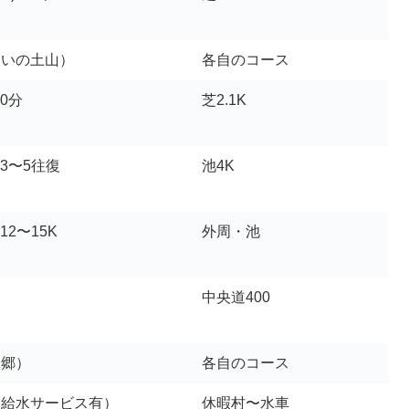
あいの土山）
各自のコース
90分
芝2.1K
P 3〜5往復
池4K
 12〜15K
外周・池
中央道400
水郷）
各自のコース
（給水サービス有）
休暇村〜水車