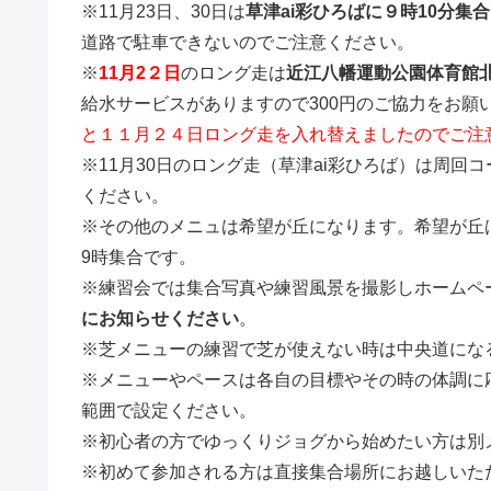
※11月23日、30日は
草津ai彩ひろばに９時10分集
道路で駐車できないのでご注意ください。
※
11月2２日
のロング走は
近江八幡運動公園体育館北
給水サービスがありますので300円のご協力をお願
と１１月２４日ロング走を入れ替えましたのでご注
※11月30日のロング走（草津ai彩ひろば）は周
ください。
※その他のメニュは希望が丘になります。希望が丘
9時集合です。
※練習会では集合写真や練習風景を撮影しホームペ
にお知らせください
。
※芝メニューの練習で芝が使えない時は中央道にな
※メニューやペースは各自の目標やその時の体調に
範囲で設定ください。
※初心者の方でゆっくりジョグから始めたい方は別
※初めて参加される方は直接集合場所にお越しいた