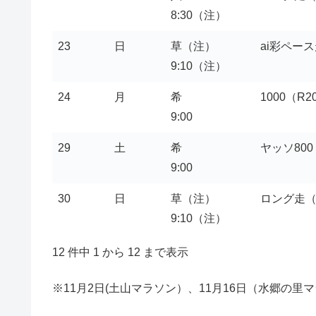
8:30（注）
23
日
草（注）
ai彩ペース
9:10（注）
24
月
希
1000（R20
9:00
29
土
希
ヤッソ800
9:00
30
日
草（注）
ロング走
9:10（注）
12 件中 1 から 12 まで表示
※11月2日(土山マラソン）、11月16日（水郷の