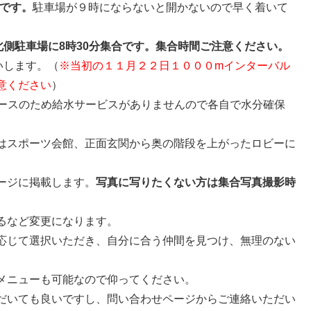
合です。
駐車場が９時にならないと開かないので早く着いて
側駐車場に8時30分集合です。集合時間ご注意ください。
いします。（
※当初の１１月２２日１０００mインターバル
意ください
）
回コースのため給水サービスがありませんので各自で水分確保
はスポーツ会館、正面玄関から奥の階段を上がったロビーに
ージに掲載します。
写真に写りたくない方は集合写真撮影時
るなど変更になります。
応じて選択いただき、自分に合う仲間を見つけ、無理のない
メニューも可能なので仰ってください。
だいても良いですし、問い合わせページからご連絡いただい