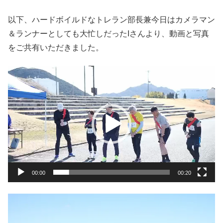
以下、ハードボイルドなトレラン部長兼今日はカメラマン
＆ランナーとしても大忙しだったIさんより、動画と写真
をご共有いただきました。
動
画
プ
レ
ー
ヤ
ー
00:00
00:20