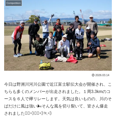
Competition
2026.03.14
今日は野洲川河川公園で近江富士駅伝大会が開催され、こ
ちらも多くのメンバーが出走されました。１周3.3kmのコ
ースを６人で襷リレーします。天気は良いものの、川のそ
ばだけに風は強い🌬️そんな風を切り裂いて、皆さん爆走
されました🏃‍♀️💨🏃‍♂️💨🏃💨