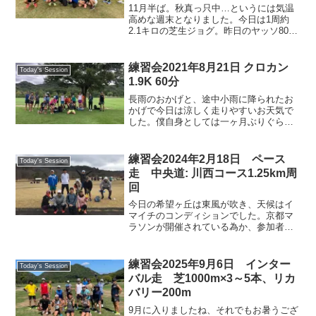
11月半ば。秋真っ只中…というには気温
高めな週末となりました。今日は1周約
2.1キロの芝生ジョグ。昨日のヤッソ800
はハードなスピードトレーニングなの
で、足に優しいメニューです。定番と思
いきや夏場の芝生は強い日差しを遮るも
練習会2021年8月21日 クロカン
Today's Session
のがないので、意外...
1.9K 60分
長雨のおかげと、途中小雨に降られたお
かげで今日は涼しく走りやすいお天気で
した。僕自身としては一ヶ月ぶりぐらい
の練習会かな。また、今日は松本さんの
同僚の先生、下村さん（女性）が初参加
いただきました。皆様今後ともよろしく
練習会2024年2月18日 ペース
Today's Session
おねがいします。今日のオ...
走 中央道: 川西コース1.25km周
回
今日の希望ヶ丘は東風が吹き、天候はイ
マイチのコンディションでした。京都マ
ラソンが開催されている為か、参加者は
少なめでしたが、元気にペース走をやり
遂げました。今日も楽しくランニング🎵
練習会2025年9月6日 インター
Today's Session
バル走 芝1000m×3～5本、リカ
バリー200m
9月に入りましたね、それでもお暑うござ