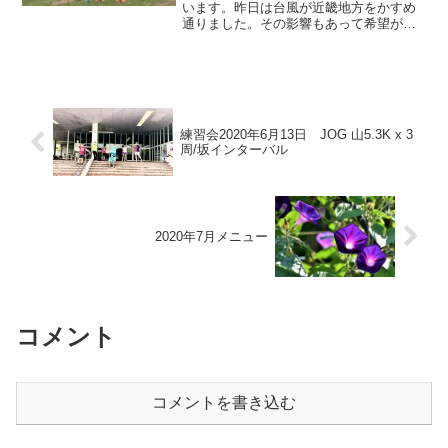
います。昨日は台風が近畿地方をかすめ
通りました。その影響もあって希望が丘
の芝生ランドは所々濡れておりました
が、関目キャプテンの計らいで難なく
500m特設コースが完成。山田監督のご指
導の下、元気なサンタメ...
練習会2020年6月13日 JOG 山5.3K x 3
周/坂インターバル
2020年7月メニュー
コメント
コメントを書き込む