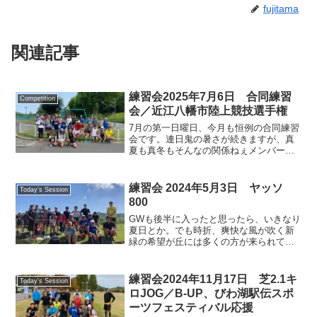
fujitama
関連記事
練習会2025年7月6日 合同練習
Competition
会／近江八幡市陸上競技選手権
7月の第一日曜日、今月も恒例の合同練習
会です。連日鬼の暑さが続きますが、真
夏も真冬もそんなの関係ねぇメンバーが
多数近江八幡市民体育館前に集い、起伏
だらけの琵琶湖岸のコースに繰り出しま
す。今朝は日差しが少し弱めかなと思い
練習会 2024年5月3日 ヤッソ
Today's Session
きや、走り始めたらみる...
800
GWも後半に入ったと思ったら、いきなり
夏日とか。でも時折、爽快な風が吹く新
緑の希望が丘には多くの方が来られてい
ます。そして集まったサンタメンバーは
中央道でヤッソ800に取り組みました。こ
のメニューは初めてのメンバーも結構お
練習会2024年11月17日 芝2.1キ
Today's Session
られて、キャプテン...
ロJOG／B-UP、びわ湖駅伝スポ
ーツフェスティバル応援