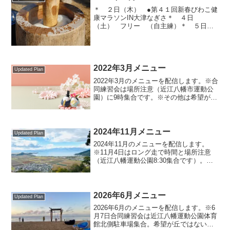
＊ ２日（木） ●第４１回新春びわこ健
康マラソンIN大津なぎさ＊ ４日
（土） フリー （自主練）＊ ５日
（日） 合同練習会・近江八幡駅伝女子
コース試走＊ ８日（水） らぶらん
（近江八幡自転車道）８～１２Ｋ＊ ９
日（木） 布引グリーンスタジア...
2022年3月メニュー
Updated Plan
2022年3月のメニューを配信します。※合
同練習会は場所注意（近江八幡市運動公
園）に9時集合です。※その他は希望が丘
スポーツ会館前に９時集合です。※初め
て参加される方は問い合わせページから
ご連絡いただければスタッフが待ち合わ
せさせていただき...
2024年11月メニュー
Updated Plan
2024年11月のメニューを配信します。
※11月4日はロング走で時間と場所注意
（近江八幡運動公園8:30集合です）。※
八幡でのロング走は給水サービスがある
ため一人300円の協力金をお願いしていま
すのでご協力よろしくお願いします。
※11月24...
2026年6月メニュー
Updated Plan
2026年6月のメニューを配信します。※6
月7日合同練習会は近江八幡運動公園体育
館北側駐車場集合。希望が丘ではないの