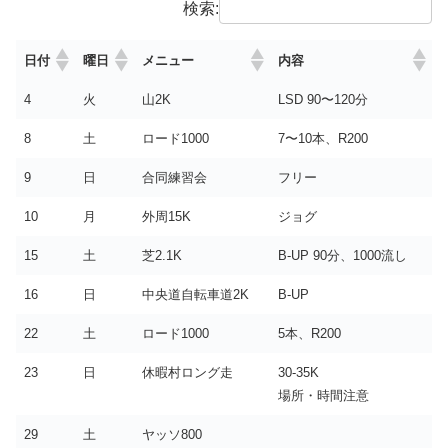
検索:
日付
曜日
メニュー
内容
4
火
山2K
LSD 90〜120分
8
土
ロード1000
7〜10本、R200
9
日
合同練習会
フリー
10
月
外周15K
ジョグ
15
土
芝2.1K
B-UP 90分、1000流し
16
日
中央道自転車道2K
B-UP
22
土
ロード1000
5本、R200
23
日
休暇村ロング走
30-35K
場所・時間注意
29
土
ヤッソ800