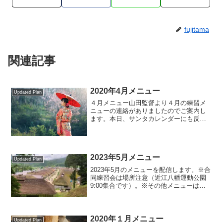
fujitama
関連記事
2020年4月メニュー
Updated Plan
４月メニュー山田監督より４月の練習メ
ニューの連絡がありましたのでご案内し
ます。本日、サンタカレンダーにも反映
しました。６月までの主要な大会（サン
タメンバーが過去に走ったことがあると
記憶にあるものをピックアップ）もカレ
ンダーに載せてありますが...
2023年5月メニュー
Updated Plan
2023年5月のメニューを配信します。※合
同練習会は場所注意（近江八幡運動公園
9:00集合です）。※その他メニューは希
望が丘スポーツ会館に9:00集合です。※
芝メニューで芝が使えない時は中央道に
なるなど変更になります。※メニューや
ペースは各...
2020年１月メニュー
Updated Plan