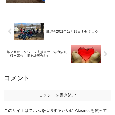
で場所注意。※6月27日は草津ai彩ひろば
管理棟前集合。駐車場が9:00にならない
と開かないため集合時間は9:10になりま
す...
練習会2021年12月19日 外周ジョグ
第２回サンタページ支援金のご協力依頼
（収支報告・収支計画含む）
コメント
コメントを書き込む
このサイトはスパムを低減するために Akismet を使って