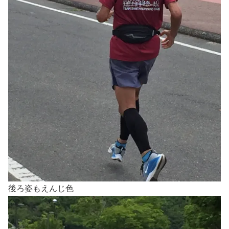
後ろ姿もえんじ色