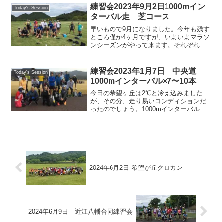
ランニング🎵減量にも成功、最後まで走
練習会2023年9月2日1000mイン
Today's Session
り切りましたはいはい、キャ...
ターバル走 芝コース
早いもので9月になりました。今年も残す
ところ僅か4ヶ月ですが、いよいよマラソ
ンシーズンがやって来ます。それぞれの
目標に向けてサンタメンバーは今日も楽
しく走ります。本日のメニューは1000m
インターバル走、刈り込まれた芝コース
練習会2023年1月7日 中央道
Today's Session
で、今日も楽しく...
1000mインターバル×7〜10本
今日の希望ヶ丘は2℃と冷え込みました
が、その分、走り易いコンディションだ
ったのでしょう。1000mインターバルと
しては多めの7〜10本をそれぞれの設定ペ
ースでやり通しました。いつもの様に自
然とグループに分かれて切磋琢磨、とて
も良い練習になり...
2024年6月2日 希望が丘クロカン
2024年6月9日 近江八幡合同練習会