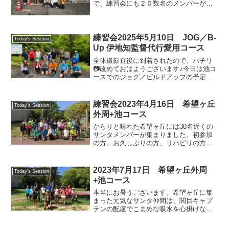
で、練習会にも２０数名のメンバーが集
まりました。月に一度の合同練習会とい
うことで近江八幡運動公園スタートで湖
岸の休暇村コース、足を延ばして水車橋
まで行かれる人も。序盤は...
練習会2025年5月10日 JOG／B-
Today's Session
Up 伊地知監督代行愛用コース
全体撮影直後に到着されたので、パチリ
📷改めておはようございます♪今日は池コ
ースでのジョグ／ビルドアップの予定で
したが、昨晩の雨でかなりぬかるんでい
るため、池コースと距離も似ていて起伏
も豊富な、通称「伊地知監督代行愛用コ
練習会2023年4月16日 希望ヶ丘
Today's Session
ース」に場所を移しての...
外周+池コース
からりと晴れた希望ヶ丘には30名近くの
サンタメンバーが集まりました。初参加
の方、お久しぶりの方、リハビリの方も
いらっしゃいます。前半は皆んなでゆっ
くりジョグ、後半は各自のペースでビル
ドアップとおよそ15kmのランを楽しみま
2023年7月17日 希望ヶ丘外周
Today's Session
した。今日も楽しく...
+池コース
本当にお暑うございます。希望ヶ丘に集
まった元気なサンタ仲間は、関目キャプ
テンの配慮でこまめな吸水を心掛けなが
ら、外周コースに池コースを組み合わ
せ、練習に勤しみました。今日も楽しく