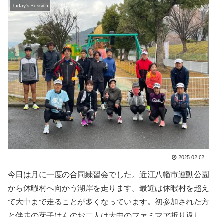
Today's Session
2025.02.02
今日は月に一度の合同練習会でした。近江八幡市運動公園
から休暇村へ向かう湖岸を走ります。最近は休暇村を超え
て大中まで走ることが多くなっています。初参加された方
と伴走の芽子はんのお二人は大中のファミマア折り返し