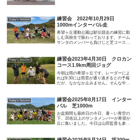
バーの紹介により新しくご参加いただい
た影山さん、郷間さんを含めて大勢で外
周JOGメニューをこなしました。恒例に
なりました関目キャプ...
練習会 2022年10月29日
Today's Session
1000mインターバル走
希望ヶ丘運動公園は駅伝競走の練習に勤
しむ高校生で賑わっております。チーム
サンタのメンバーも負けじと芝コースで
1000mインターバル走。来週の富山マラ
ソン、土山マラソンを控えたメンバーに
はいい意味での刺激走になりました。明
練習会2023年4月30日 クロカン
Today's Session
日の金沢マラソンに参...
コース1.9km周回ジョグ
今朝は雨の希望ヶ丘です。レーダーによ
れば9:30には雨雲が通り過ぎるとの予報
だが、なかなか止みません。そんな中で
も中村御大、関目キャプテンを始めとす
る元気な仲間が10人ほど集まりクロカン
コースのジョグを楽しみました。今日も
練習会2025年8月17日 インター
Today's Session
楽しくランニング🎵...
バル 芝1000m
お盆期間も最終日の今日、暑～い青空の
下、20名以上のサンタメンバーが希望が
丘に集いました。今日は山田監督も参加
されており、朝礼でご挨拶いただきま
す。インターバルトレーニングの目的
や、無理のない範囲でトレーニングいた
練習会2025年5月24日 坂300m