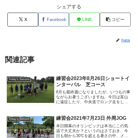
シェアする
X
Facebook
LINE
コピー
hata
関連記事
練習会2023年8月26日ショートイ
Today's Session
ンターバル 芝コース
8月も最終週になりましたが、いつもの事
ながらお暑うございますね。今日は富山
に遠征したり、中央道でロング走をした
りする方がいらっしゃってチョイと参加
人数は少なめでした。伊地知監督代行が
計測してくださった芝200mコースでのシ
練習会2021年7月23日 外周JOG
Today's Session
ョートインターバル...
本日開幕のオリンピックは本当にこの気
温で大丈夫か？というのはさておき、今
日も朝から30℃を超える暑さの中、メン