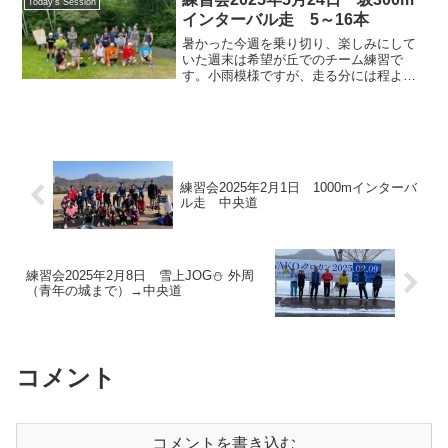
Today's Session
だきたい旨等、お話がありま...
インターバル走 5～16本
暑かった今週を乗り切り、楽しみにして
いた週末は希望が丘でのチーム練習で
す。小雨模様ですが、走る分には程よい
シャワーランになりました。始める前に
黒い方の川西さんから、坂300mインター
バル走の注意点を説明してもらいまし
た。①登りを走るタイムと...
練習会2025年2月1日 1000mインターバ
ル走 中央道
練習会2025年2月8日 雪上JOG⛄️ 外周
（青年の城まで）→中央道
コメント
コメントを書き込む