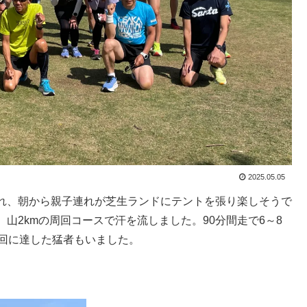
2025.05.05
れ、朝から親子連れが芝生ランドにテントを張り楽しそうで
山2kmの周回コースで汗を流しました。90分間走で6～8
周回に達した猛者もいました。