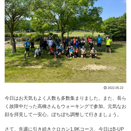
2022.05.22
今日はお天気もよく人数も多数集まりました。また、長ら
く故障中だった高橋さんもウォーキングで参加。元気なお
顔を拝見して一安心。ぼちぼち調整して行きましょう。
さて、先週に引き続きクロカン1.9Kコース、今日はB-UP