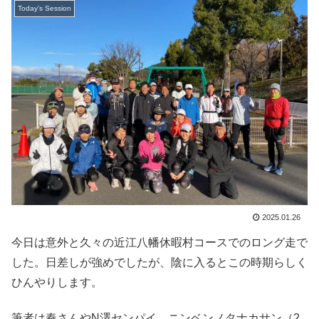
Today's Session
2025.01.26
今日は意外と久々の近江八幡休暇村コースでのロング走で
した。日差しが強めでしたが、陰に入るとこの時期らしく
ひんやりします。
筆者は秦さんやN澤センパイ、ニンベンノタナカサン（2