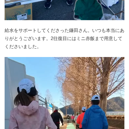
給水をサポートしてくださった鎌田さん。いつも本当にあ
りがとうございます。2往復目にはミニ赤飯まで用意して
くださいました。
動
画
プ
レ
ー
ヤ
ー