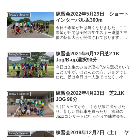
練習会2022年5月29日 ショート
Today's Session
インターバル坂300m
今日の希望が丘は暑くなりました。ここ
希望が丘では全関西学生スキー連盟？主
催の駅伝大会が開催されております。本
日のメニューにあるクロカンコース坂
300mが駅伝コースに組み込まれており、
さあ大変。西くんの機転で中央道1000m
練習会2021年6月12日芝2.1K
Today's Session
ポスト手前の坂を利...
Jog/B-up選択90分
今日は芝生のジョグ/B-UPから選択という
ことですが、ほとんどの方、ジョグでし
たね。僕は今日は一人旅ではなく、小泉
さんとおしゃべりジョグでした。その
後、白木姫、のりぴー、関目さんと一周
ジョグでついていけなくなり、最後は一
練習会2022年4月23日 芝2.1K
Today's Session
人のんびりジョグでし...
JOG 90分
4月に入ってから、ぶらり旅に出かけた
り、新しい自転車を買ったり、酒蔵の
Jazzコンサートに行ったりで練習会をサ
ボりっぱなしでしたが、今日は久しぶり
の練習会参加。また、今日はネコバス・
いさお号も運休だったので、これまた久
練習会2019年12月7日（土） ヤ
Today's Session
しぶりに野洲駅からウォ...