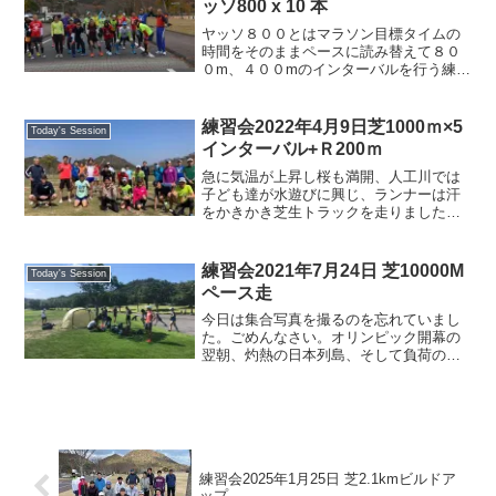
ッソ800 x 10 本
ヤッソ８００とはマラソン目標タイムの
時間をそのままペースに読み替えて８０
０m、４００mのインターバルを行う練習
方法。例えば、マラソン目標タイム４時
間の人は、８００mを４分（キロ換算で5
分ペース）で、次に４００mを４分（キ
練習会2022年4月9日芝1000ｍ×5
Today's Session
ロ換算で10分ペース...
インターバル+Ｒ200ｍ
急に気温が上昇し桜も満開、人工川では
子ども達が水遊びに興じ、ランナーは汗
をかきかき芝生トラックを走りました。
キャプテンの練習参加も久しぶりなら、
芝生のインターバルも久しぶり。足を取
られて走りにくく感じましたが、皆さん
練習会2021年7月24日 芝10000M
Today's Session
元気に力走しました。今日...
ペース走
今日は集合写真を撮るのを忘れていまし
た。ごめんなさい。オリンピック開幕の
翌朝、灼熱の日本列島、そして負荷のか
かる伸びた芝生で10000Mのペース走、お
疲れさまでした。今日は学生さんがいつ
もの芝コースの一部を使用していたの
で、少し西に移動して...
練習会2025年1月25日 芝2.1kmビルドア
ップ