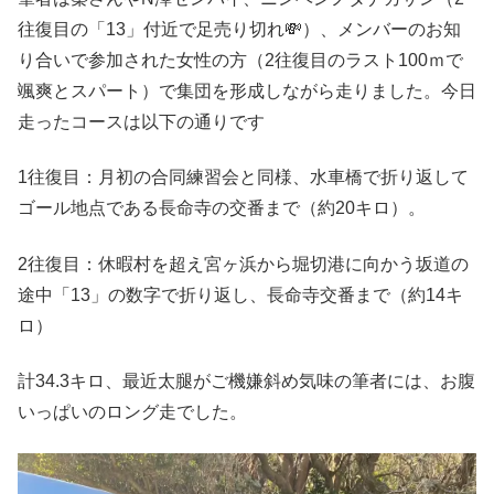
往復目の「13」付近で足売り切れ💸）、メンバーのお知
り合いで参加された女性の方（2往復目のラスト100ｍで
颯爽とスパート）で集団を形成しながら走りました。今日
走ったコースは以下の通りです
1往復目：月初の合同練習会と同様、水車橋で折り返して
ゴール地点である長命寺の交番まで（約20キロ）。
2往復目：休暇村を超え宮ヶ浜から堀切港に向かう坂道の
途中「13」の数字で折り返し、長命寺交番まで（約14キ
ロ）
計34.3キロ、最近太腿がご機嫌斜め気味の筆者には、お腹
いっぱいのロング走でした。